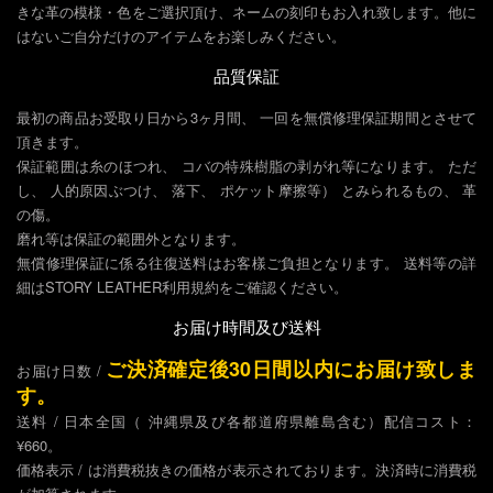
きな革の模様・色をご選択頂け、ネームの刻印もお入れ致します。他に
はないご自分だけのアイテムをお楽しみください。
品質保証
最初の商品お受取り日から3ヶ月間、 一回を無償修理保証期間とさせて
頂きます。
保証範囲は糸のほつれ、 コバの特殊樹脂の剥がれ等になります。 ただ
し、 人的原因ぶつけ、 落下、 ポケット摩擦等） とみられるもの、 革
の傷。
磨れ等は保証の範囲外となります。
無償修理保証に係る往復送料はお客樣ご負担となります。 送料等の詳
細はSTORY LEATHER利用規約をご確認ください。
お届け時間及び送料
ご決済確定後30日間以内にお届け致しま
お届け日数 /
す。
送料 / 日本全国（ 沖縄県及び各都道府県離島含む）配信コスト：
¥660。
価格表示 / は消費税抜きの価格が表示されております。決済時に消費税