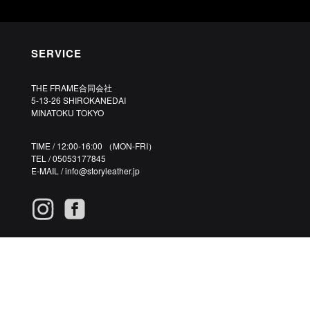
SERVICE
THE FRAME合同会社
5-13-26 SHIROKANEDAI
MINATOKU TOKYO
TIME / 12:00-16:00 （MON-FRI）
TEL / 05053177845
E-MAIL /
info@storyleather.jp
©2020 STORYLEATHER.JP ALL RIGHTS RESERVED.
CUSTOM MADE PREMIUM GENUINE LEATHER PHONE CASES.