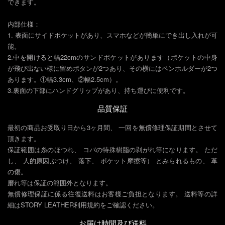
できます。
内部仕様：
1. 表面にサイドポケットがあり、スマホなどが簡単にでき出し入れが可
能。
2.中を開けると幅22cmのサンドポケットがあります（ポケットの中身
が飛び出ない様に留めボタンが2つあり、その横にはペンホルダーが2つ
あります。①幅3.3cm、②幅2.5cm）。
3.裏面の下部にハンドグリップがあり、持ち運びに便利です。
品質保証
最初の商品お受取り日から3ヶ月間、 一回を無償修理保証期間とさせて
頂きます。
保証範囲は糸のほつれ、 コバの特殊樹脂の剥がれ等になります。 ただ
し、 人的原因ぶつけ、 落下、 ポケット摩擦等） とみられるもの、 革
の傷。
磨れ等は保証の範囲外となります。
無償修理保証に係る往復送料はお客樣ご負担となります。 送料等の詳
細はSTORY LEATHER利用規約をご確認ください。
お届け時間及び送料