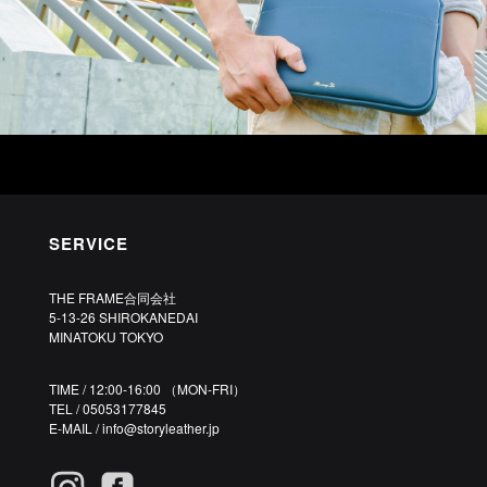
SERVICE
THE FRAME合同会社
5-13-26 SHIROKANEDAI
MINATOKU TOKYO
TIME / 12:00-16:00 （MON-FRI）
TEL / 05053177845
E-MAIL /
info@storyleather.jp