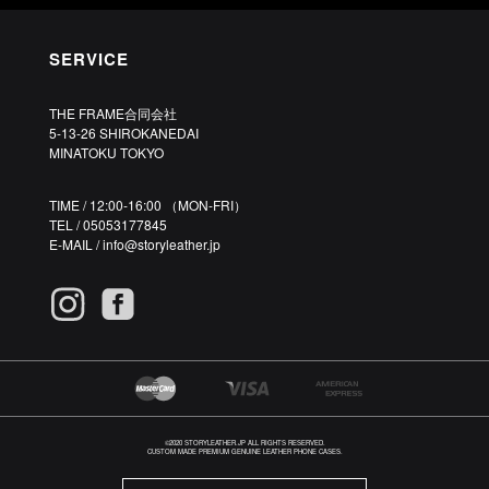
SERVICE
THE FRAME合同会社
5-13-26 SHIROKANEDAI
MINATOKU TOKYO
TIME / 12:00-16:00 （MON-FRI）
TEL / 05053177845
E-MAIL /
info@storyleather.jp
©2020 STORYLEATHER.JP ALL RIGHTS RESERVED.
CUSTOM MADE PREMIUM GENUINE LEATHER PHONE CASES.