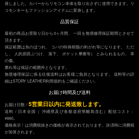
発しました。カバーからリモコン本体を取り出さずに使用できます。リ
コモンキーもファッションアイテムに変身します。
品質保証
最初の商品お受取り日から3ヶ月間、 一回を無償修理保証期間とさせて
頂きます。
保証範囲は糸のほつれ、 コバの特殊樹脂の剥がれ等になります。 ただ
し、 人的原因ぶつけ、 落下、 ポケット摩擦等） とみられるもの、 革
の傷。
磨れ等は保証の範囲外となります。
無償修理保証に係る往復送料はお客樣ご負担となります。 送料等の詳
細はSTORY LEATHER利用規約をご確認ください。
お届け時間及び送料
5営業日以内に発送致します。
お届け日数 /
送料 / 日本全国（ 沖縄県及び各都道府県離島含む）配信コスト：
¥660。
価格表示 / は消費税抜きの価格が表示されております。決済時に消費税
が加算されます。