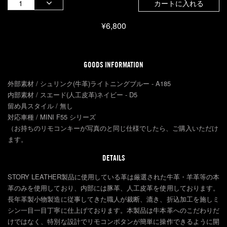
カートに入れる
¥6,800
GOODS INFORMATION
外部素材 / シュリンク(牛革)ライトニングブルー - A185
内部素材 / スエード(人工皮革)ネイビー - D5
留め具スタイル / 無し
対応車種 / MINI F55 シリーズ
（お持ちのリモコンキーが写真のと同じ仕様でしたら、ご購入いただけ
ます。
DETAILS
STORY LEATHER製品に使用している革は厳選された牛革・羊革等の本
革のみを使用しており、内部には豚革、人工皮革を使用しております。
長年革製小物製造に従事してきた職人が裁断、漉き、折込加工を施しミ
シン一目一目丁寧に仕上げております。本製品は牛本革へのこだわりだ
けではなく、特別な設計でリモコンボタンが簡単に操作できるように開