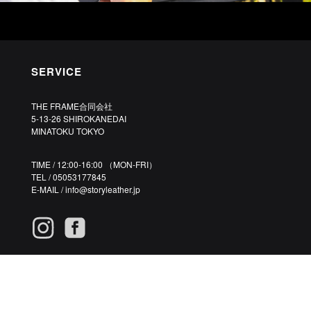
SERVICE
THE FRAME合同会社
5-13-26 SHIROKANEDAI
MINATOKU TOKYO
TIME / 12:00-16:00 （MON-FRI）
TEL / 05053177845
E-MAIL /
info@storyleather.jp