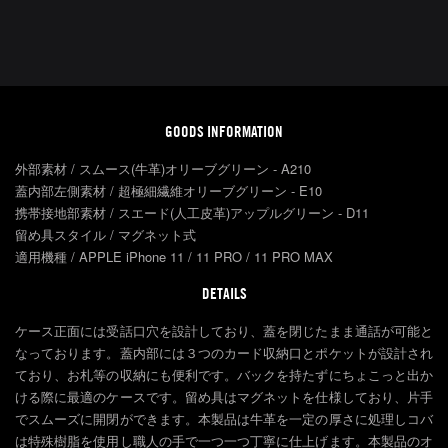
GOODS INFORMATION
外部素材 / スムース(牛革)オリーブグリーン - A210
蓋内部左側素材 / 超極細繊維オリーブグリーン - E10
携帯接地部素材 / スエード(人工皮革)アップルグリーン - D11
留め具スタイル / マグネット式
適用機種 / APPLE iPhone 11 / 11 PRO / 11 PRO MAX
DETAILS
ケース正面には受話口穴を設計しており、蓋を閉じたまま通話が可能と
なっております。蓋内部には３つのカード収納口とポケットが設計され
ており、お札等の収納にも便利です。バックを持たずにちょこっと出か
ける際に最適のケースです。留め具はマグネットを仕様しており、片手
でスムーズに開閉ができます。本製品は牛革を一定の厚さに処理しコバ
は特殊樹脂を使用し職人の手で一つ一つ丁寧に仕上げます。本製品のオ