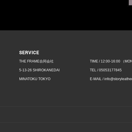
SERVICE
THE FRAME合同会社
TIME / 12:00-16:00 （MO
5-13-26 SHIROKANEDAI
TEL / 05053177845
MINATOKU TOKYO
E-MAIL /
info@storyleather