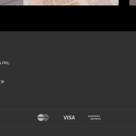
N-FRI）
.jp