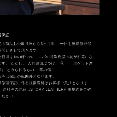
質保証
初の商品お受取り日から3ヶ月間、 一回を無償修理保
期間とさせて頂きます。
証範囲は糸のほつれ、 コバの特殊樹脂の剥がれ等にな
ます。 ただし、 人的原因ぶつけ、 落下、 ポケット摩
等） とみられるもの、 革の傷。
れ等は保証の範囲外となります。
償修理保証に係る往復送料はお客樣ご負担となりま
。 送料等の詳細はSTORY LEATHER利用規約をご確
ください。