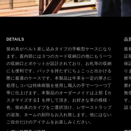
DETAILS
品
留め具がベルト差し込みタイプの手帳型ケースになり
最
ます。蓋内部には３つのカード収納口の他にもう一つ
証
の収納口とポケットが設計されており、お札等の収納
保
にも便利です。バックを持たずにちょこっと出かける
り
際に最適のケースです。本製品は牛革を一定の厚さに
擦
処理しコバは特殊樹脂を使用し職人の手で一つ一つ丁
磨
寧に仕上げます。本製品のオーダーメイドは上部【カ
無
スタマイズする】を押して頂き、お好きな革の模様・
す
色、留め具のタイプをご選択頂け、レザーストラップ
認
の追加、ネームの刻印もお入れ致します。他にはない
ご自分だけのアイテムをお楽しみください。