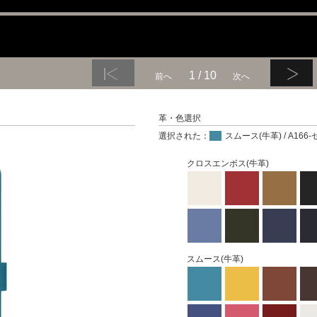
1 / 10
前へ
次へ
革・色選択
選択された：
スムース(牛革) / A16
クロスエンボス(牛革)
スムース(牛革)