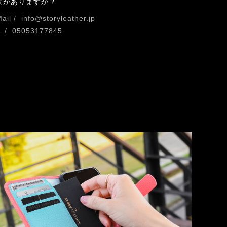
問がありますか？
ail /
info@storyleather.jp
 /
05053177845