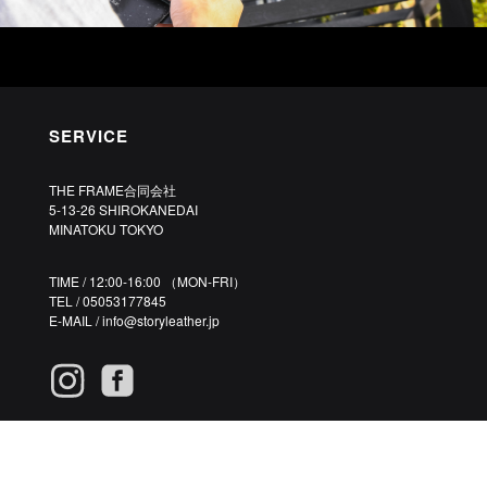
SERVICE
THE FRAME合同会社
5-13-26 SHIROKANEDAI
MINATOKU TOKYO
TIME / 12:00-16:00 （MON-FRI）
TEL / 05053177845
E-MAIL /
info@storyleather.jp