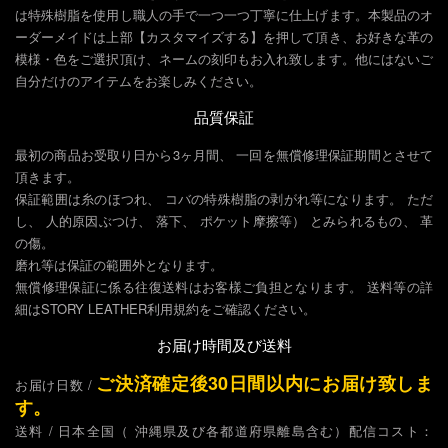
は特殊樹脂を使用し職人の手で一つ一つ丁寧に仕上げます。本製品のオ
ーダーメイドは上部【カスタマイズする】を押して頂き、お好きな革の
模様・色をご選択頂け、ネームの刻印もお入れ致します。他にはないご
自分だけのアイテムをお楽しみください。
品質保証
最初の商品お受取り日から3ヶ月間、 一回を無償修理保証期間とさせて
頂きます。
保証範囲は糸のほつれ、 コバの特殊樹脂の剥がれ等になります。 ただ
し、 人的原因ぶつけ、 落下、 ポケット摩擦等） とみられるもの、 革
の傷。
磨れ等は保証の範囲外となります。
無償修理保証に係る往復送料はお客樣ご負担となります。 送料等の詳
細はSTORY LEATHER利用規約をご確認ください。
お届け時間及び送料
ご決済確定後30日間以内にお届け致しま
お届け日数 /
す。
送料 / 日本全国（ 沖縄県及び各都道府県離島含む）配信コスト：