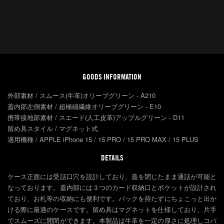
GOODS INFORMATION
外部素材 / スムース(牛革)オリーブグリーン - A210
蓋内部左側素材 / 超極細繊維オリーブグリーン - E10
携帯接地部素材 / スエード(人工皮革)アップルグリーン - D11
留め具スタイル / マグネット式
適用機種 / APPLE iPhone 15 / 15 PRO / 15 PRO MAX / 15 PLUS
DETAILS
ケース正面には受話口穴を設計しており、蓋を閉じたまま通話が可能と
なっております。蓋内部には３つのカード収納口とポケットが設計され
ており、お札等の収納にも便利です。バックを持たずにちょこっと出か
ける際に最適のケースです。留め具はマグネットを仕様しており、片手
でスムーズに開閉ができます。本製品は牛革を一定の厚さに処理しコバ