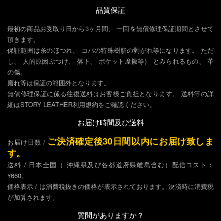
品質保証
最初の商品お受取り日から3ヶ月間、 一回を無償修理保証期間とさせて
頂きます。
保証範囲は糸のほつれ、 コバの特殊樹脂の剥がれ等になります。 ただ
し、 人的原因ぶつけ、 落下、 ポケット摩擦等） とみられるもの、 革
の傷。
磨れ等は保証の範囲外となります。
無償修理保証に係る往復送料はお客樣ご負担となります。 送料等の詳
細はSTORY LEATHER利用規約をご確認ください。
お届け時間及び送料
ご決済確定後30日間以内にお届け致しま
お届け日数 /
す。
送料 / 日本全国（ 沖縄県及び各都道府県離島含む）配信コスト：
¥660。
価格表示 / は消費税抜きの価格が表示されております。決済時に消費税
が加算されます。
質問がありますか？