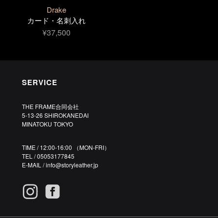
Drake
カード・名刺入れ
¥37,500
SERVICE
THE FRAME合同会社
5-13-26 SHIROKANEDAI
MINATOKU TOKYO
TIME / 12:00-16:00 （MON-FRI）
TEL / 05053177845
E-MAIL /
info@storyleather.jp