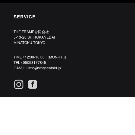
SERVICE
THE FRAME合同会社
5-13-26 SHIROKANEDAI
MINATOKU TOKYO
TIME / 12:00-16:00 （MON-FRI）
TEL / 05053177845
E-MAIL /
info@storyleather.jp
©2020 STORYLEATHER.JP ALL RIGHTS RESERVED.
CUSTOM MADE PREMIUM GENUINE LEATHER PHONE CASES.