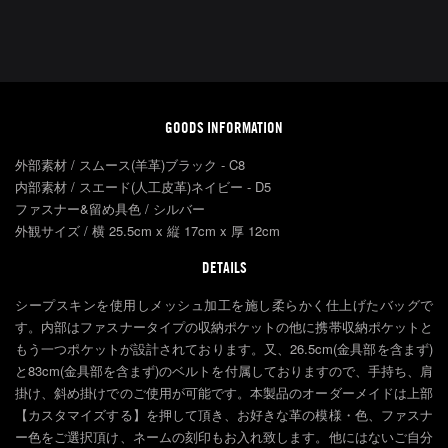
GOODS INFORMATION
外部素材 / スムース(羊革)ブラック - C8
内部素材 / スエード(人工皮革)ネイビー - D5
ファスナー&留め具色 / シルバー
外観サイズ / 横 25.5cm x 縦 17cm x 厚 12cm
DETAILS
シープスキンを使用しメッシュ加工を施し柔らかく仕上げたバッグで
す。内部はファスナータイプの収納ポケットの他に携帯収納ポケットと
もう一つポケットが設計されております。又、26.5cm(金具部を含まず)
と83cm(金具部を含まず)のベルトを付属しておりますので、手持ち、肩
掛け、斜め掛けでのご使用が可能です。本製品のオーダーメイドは上部
【カスタマイズする】を押して頂き、お好きな革の模様・色、ファスナ
ー色をご選択頂け、ネームの刻印もお入れ致します。他にはないご自分