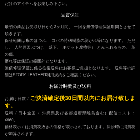
だけのアイテムをお楽しみ下さい。
品質保証
最初の商品お受取り日から3ヶ月間、 一回を無償修理保証期間とさせて
頂きます。
保証範囲は糸のほつれ、 コバの特殊樹脂の剥がれ等になります。 ただ
し、 人的原因ぶつけ、 落下、 ポケット摩擦等） とみられるもの、 革
の傷。
磨れ等は保証の範囲外となります。
無償修理保証に係る往復送料はお客樣ご負担となります。 送料等の詳
細はSTORY LEATHER利用規約をご確認ください。
お届け時間及び送料
ご決済確定後30日間以内にお届け致しま
お届け日数 /
す。
送料 / 日本全国（ 沖縄県及び各都道府県離島含む）配信コスト：
¥660。
価格表示 / は消費税抜きの価格が表示されております。決済時に消費税
が加算されます。