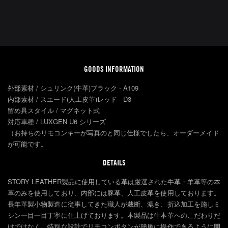
GOODS INFORMATION
外部素材 / シュリンク(牛革)ブラック - A109
内部素材 / スエード(人工皮革)レッド - D3
留め具スタイル / マグネット式
対応車種 / LUXGEN U6 シリーズ
（お持ちのリモコンキーが写真のと同じ仕様でしたら、オーダーメイド
が可能です。
DETAILS
STORY LEATHER製品に使用している革は厳選された牛革・羊革等の本
革のみを使用しており、内部には豚革、人工皮革を使用しております。
長年革製小物製造に従事してきた職人が裁断、漉き、折込加工を施しミ
シン一目一目丁寧に仕上げております。本製品は牛本革へのこだわりだ
けではなく、特別な設計でリモコンボタンが簡単に操作できるように開