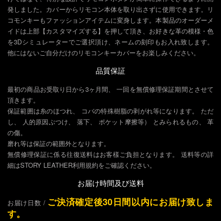
発しました。カバーからリモコン本体を取り出さずに使用できます。リ
コモンキーもファッションアイテムに変身します。本製品のオーダーメ
イドは上部【カスタマイズする】を押して頂き、お好きな革の模様・色
を3Dシミュレーターでご選択頂け、ネームの刻印もお入れ致します。
他にはないご自分だけのリモコンキーカバーをお楽しみください。
品質保証
最初の商品お受取り日から3ヶ月間、 一回を無償修理保証期間とさせて
頂きます。
保証範囲は糸のほつれ、 コバの特殊樹脂の剥がれ等になります。 ただ
し、 人的原因ぶつけ、 落下、 ポケット摩擦等） とみられるもの、 革
の傷。
磨れ等は保証の範囲外となります。
無償修理保証に係る往復送料はお客樣ご負担となります。 送料等の詳
細はSTORY LEATHER利用規約をご確認ください。
お届け時間及び送料
ご決済確定後30日間以内にお届け致しま
お届け日数 /
す。