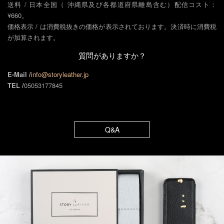
送料 / 日本全国（ 沖縄県及び各都道府県離島含む）配信コスト：
¥660。
価格表示 / は消費税抜きの価格が表示されております。決済時に消費税
が加算されます。
質問がありますか？
E-Mail /
info@storyleather.jp
TEL /
05053177845
Q&A