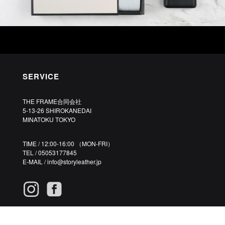
SERVICE
THE FRAME合同会社
5-13-26 SHIROKANEDAI
MINATOKU TOKYO
TIME / 12:00-16:00 （MON-FRI）
TEL / 05053177845
E-MAIL /
info@storyleather.jp