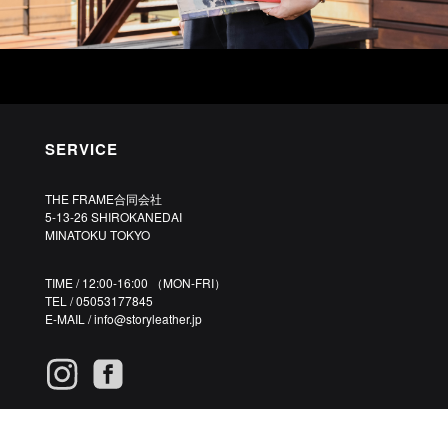
SERVICE
THE FRAME合同会社
5-13-26 SHIROKANEDAI
MINATOKU TOKYO
TIME / 12:00-16:00 （MON-FRI）
TEL / 05053177845
E-MAIL /
info@storyleather.jp