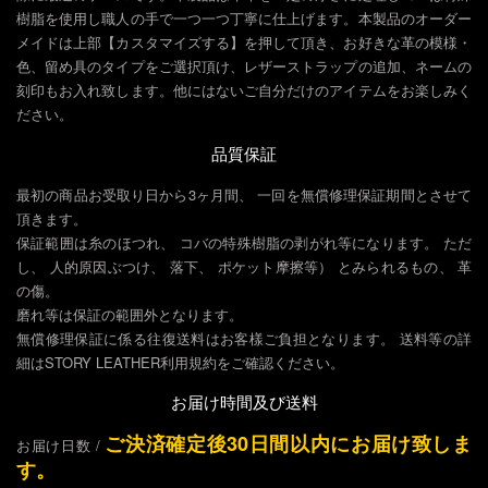
樹脂を使用し職人の手で一つ一つ丁寧に仕上げます。本製品のオーダー
メイドは上部【カスタマイズする】を押して頂き、お好きな革の模様・
色、留め具のタイプをご選択頂け、レザーストラップの追加、ネームの
刻印もお入れ致します。他にはないご自分だけのアイテムをお楽しみく
ださい。
品質保証
最初の商品お受取り日から3ヶ月間、 一回を無償修理保証期間とさせて
頂きます。
保証範囲は糸のほつれ、 コバの特殊樹脂の剥がれ等になります。 ただ
し、 人的原因ぶつけ、 落下、 ポケット摩擦等） とみられるもの、 革
の傷。
磨れ等は保証の範囲外となります。
無償修理保証に係る往復送料はお客樣ご負担となります。 送料等の詳
細はSTORY LEATHER利用規約をご確認ください。
お届け時間及び送料
ご決済確定後30日間以内にお届け致しま
お届け日数 /
す。