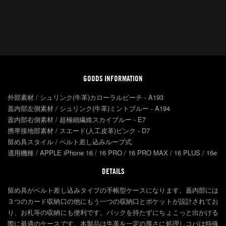
GOODS INFORMATION
外部素材 / シュリンク(牛革)カローラルピーチ - A193
蓋内部左側素材 / シュリンク(牛革)ミントブルー - A194
蓋内部右側素材 / 超極細繊維スカイブルー - E7
携帯接地部素材 / スエード(人工皮革)ピンク - D7
留め具スタイル / ベルト差し込みループ式
適用機種 / APPLE iPhone 16 / 16 PRO / 16 PRO MAX / 16 PLUS / 16e
DETAILS
留め具がベルト差し込みタイプの手帳型ケースになります。蓋内部には
３つのカード収納口の他にもう一つの収納口とポケットが設計されてお
り、お札等の収納にも便利です。バックを持たずにちょこっと出かける
際に最適のケースです。本製品は牛革を一定の厚さに処理しコバは特殊