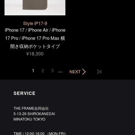
Style iP17-9
iPhone 17 / iPhone Air / iPhone
17 Pro / iPhone 17 Pro Max 横
開き収納ポケットタイプ
¥18,300
1
2
3
....
SERVICE
THE FRAME合同会社
5-13-26 SHIROKANEDAI
MINATOKU TOKYO
TIME / 12:00-16:00 （MON-FRI）